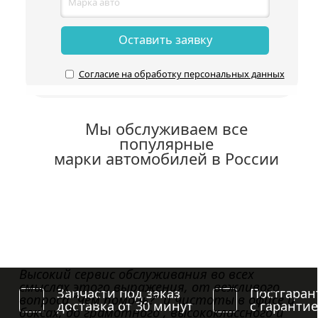
Оставить заявку
Согласие на обработку персональных данных
Мы обслуживаем все
популярные
марки автомобилей в России
Высокий сервис обслуживания во всех
смыслах этого выражения, от вежливого
Запчасти под заказ
Постгаран
вопроса “чем помочь?” и чистоты в офисе и
доставка от 30 минут
с гаранти
боксах, до грамотного , высококлассного и