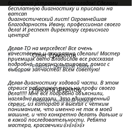
быстрого устранения неполадок! Сделали
бесплатную диагностику и прислали на
ватсап
диагностический лист! Огромнейшая
благодарность Ивану, профессионал своего
дела! И респект директору сервисного
центра!
Делал ТО на мерседесе! Все очень
качественно и аккуратно сделали! Мастер
Олег Ермолов
приемщик авто Владислав все рассказал
подробно, проконсультировал, помог с
Ремонт рулевой рейки
выбором запчастей! Всем советую!
Делал диагностику ходовой части. В этом
сервисе работают реально профи своего
Никита Фролов
дела!!!!! Мне всё подробно объяснили,
наглядно показали. Это единственный
Ремонт рулевой рейки
сервис, из которого я выехал с чётким
пониманием, что именно не так в моей
машине, и что конкретно делать дальше и
в какой последовательности. Ребята
мастера, красавчики👍👍👍👍