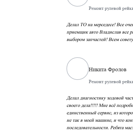
Ремонт рулевой рейк
Делал ТО на мерседесе! Все оче
приемщик авто Владислав все ра
выбором запчастей! Всем совет
Никита Фролов
Ремонт рулевой рейк
Делал диагностику ходовой част
+7 (800) 707 91 83
своего дела!!!!! Мне всё подроб
единственный сервис, из которо
г. Краснодар, ул. Рихарда Зорге, д. 50
не так в моей машине, и что кон
info@atlantic-motors.com
последовательности. Ребята мас