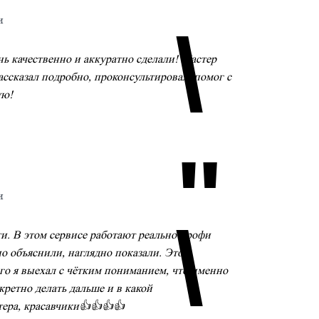
и
\
нь качественно и аккуратно сделали! Мастер
ссказал подробно, проконсультировал, помог с
ую!
"
и
\
и. В этом сервисе работают реально профи
но объяснили, наглядно показали. Это
го я выехал с чётким пониманием, что именно
кретно делать дальше и в какой
тера, красавчики👍👍👍👍