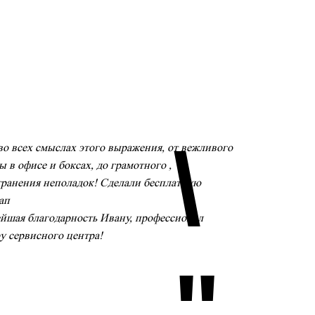
\
о всех смыслах этого выражения, от вежливого
 в офисе и боксах, до грамотного ,
транения неполадок! Сделали бесплатную
ап
йшая благодарность Ивану, профессионал
ру сервисного центра!
"