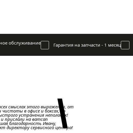
ное обслуживание
Гарантия на запчасти - 1 месяц
\
всех смыслах этого выражения, от
и чистоты в офисе и боксах, до
быстрого устранения неполадок!
 и прислали на ватсап
шая благодарность Ивану,
ект директору сервисного центра!