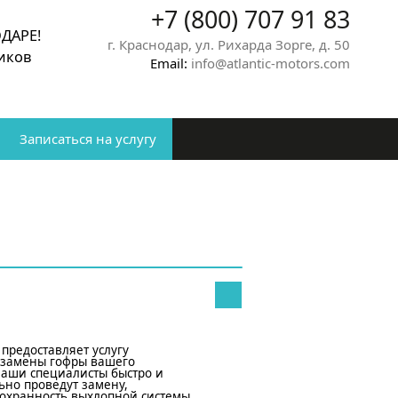
+7 (800) 707 91 83
ДАРЕ!
г. Краснодар, ул. Рихарда Зорге, д. 50
ников
Email
:
info@atlantic-motors.com
Записаться на услугу
s предоставляет услугу
 замены гофры вашего
Наши специалисты быстро и
ьно проведут замену,
сохранность выхлопной системы