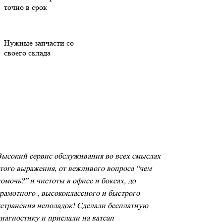
точно в срок
Нужные запчасти со
своего склада
ысокий сервис обслуживания во всех смыслах
того выражения, от вежливого вопроса “чем
омочь?” и чистоты в офисе и боксах, до
Делал ТО 
рамотного , высококлассного и быстрого
аккуратно
странения неполадок! Сделали бесплатную
Владислав
иагностику и прислали на ватсап
проконсул