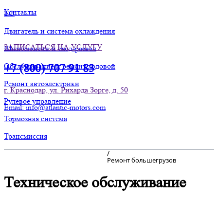
Контакты
ТО
Двигатель и система охлаждения
ЗАПИСАТЬСЯ НА УСЛУГУ
Шиномонтаж и сход-развал
Обслуживание и ремонт ходовой
+7 (800) 707 91 83
Ремонт автоэлектрики
г. Краснодар, ул. Рихарда Зорге, д. 50
Рулевое управление
Email: info@atlantic-motors.com
Тормозная система
Трансмиссия
/
Ремонт большегрузов
Техническое обслуживание