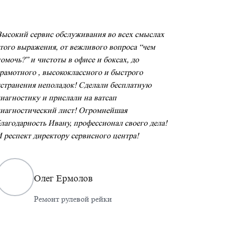
ысокий сервис обслуживания во всех смыслах
того выражения, от вежливого вопроса “чем
омочь?” и чистоты в офисе и боксах, до
Делал ТО 
рамотного , высококлассного и быстрого
аккуратно
странения неполадок! Сделали бесплатную
Владислав
иагностику и прислали на ватсап
проконсул
иагностический лист! Огромнейшая
Всем сове
лагодарность Ивану, профессионал своего дела!
 респект директору сервисного центра!
Олег Ермолов
Ремонт рулевой рейки